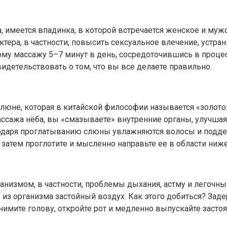
ба, имеется впадинка, в которой встречается женское и му
тера, в частности, повысить сексуальное влечение, устр
му массажу 5–7 минут в день, сосредоточившись в процес
идетельствовать о том, что вы все делаете правильно.
юне, которая в китайской философии называется «золото
ассажа нёба, вы «смазываете» внутренние органы, улучшая
агодаря проглатыванию слюны увлажняются волосы и подде
а затем проглотите и мысленно направьте ее в области ниж
ганизмом, в частности, проблемы дыхания, астму и легоч
 из организма застойный воздух. Как этого добиться? Зад
днимите голову, откройте рот и медленно выпускайте заст