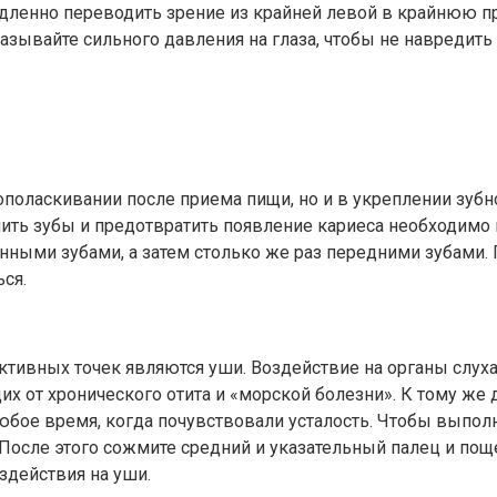
медленно переводить зрение из крайней левой в крайнюю пр
казывайте сильного давления на глаза, чтобы не навредить
поласкивании после приема пищи, но и в укреплении зубно
ть зубы и предотвратить появление кариеса необходимо н
енными зубами, а затем столько же раз передними зубами.
ся.
ктивных точек являются уши. Воздействие на органы слух
х от хронического отита и «морской болезни». К тому же 
юбое время, когда почувствовали усталость. Чтобы выполн
 После этого сожмите средний и указательный палец и пощ
здействия на уши.