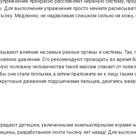
 упражнение прекрасно расслабляет нервную систему, пре
ы. Для выполнения упражнения просто начните расчесыват
затылку. Медленно, не надавливая слишком сильно на кожу,
зывают влияние на самые разные органы и системы. Так, 
ровяное давление. Его рекомендуют проводить во время 
ную половину человечества такой массаж спасает от появ
бы они стали теплыми, а затем приложите их к лицу таким 
руговые движения подушечками пальцев, двигаясь вверх, 
 страдают детишки, увлеченными компьютерными играми на
цины, разработанное почти тысячу лет назад! Для выполн