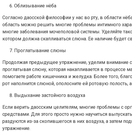
Облизывание нёба
Согласно даосской философии у нас во рту, в области нё
область можно решить многие проблемы интимного харак
многие заболевания мочеполовой системы. Уделяйте тако
котором должна скапливаться слюна. Ее наличие будет св
Проглатывание слюны
Продолжая предыдущее упражнение, уделим внимание сл
проглатывая слюну, которая накапливается в процессе м
помогаете работе кишечника и желудка. Более того, бл
рот наполнится слюной, ополосните ей ротовую полость, 
Выдыхание застойного воздуха
Если верить даосским целителям, многие проблемы с ор
средствами. Для этого просто нужно научиться выпускать
раздуются из-за скопившегося в них воздуха, а затем по
упражнение.