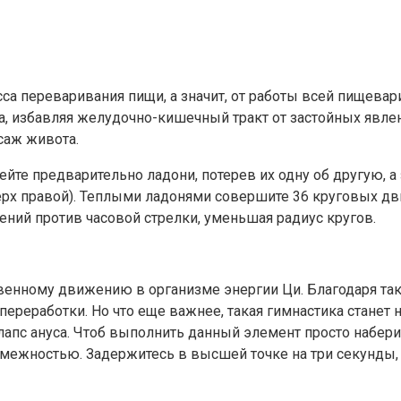
са переваривания пищи, а значит, от работы всей пищева
а, избавляя желудочно-кишечный тракт от застойных явл
саж живота.
ейте предварительно ладони, потерев их одну об другую, 
ерх правой). Теплыми ладонями совершите 36 круговых дв
ений против часовой стрелки, уменьшая радиус кругов.
твенному движению в организме энергии Ци. Благодаря т
ереработки. Но что еще важнее, такая гимнастика станет
лапс ануса. Чтоб выполнить данный элемент просто набер
омежностью. Задержитесь в высшей точке на три секунды, 