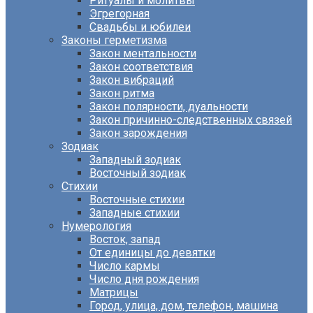
Ритуалы и молитвы
Эгрегорная
Свадьбы и юбилеи
Законы герметизма
Закон ментальности
Закон соответствия
Закон вибраций
Закон ритма
Закон полярности, дуальности
Закон причинно-следственных связей
Закон зарождения
Зодиак
Западный зодиак
Восточный зодиак
Стихии
Восточные стихии
Западные стихии
Нумерология
Восток, запад
От единицы до девятки
Число кармы
Число дня рождения
Матрицы
Город, улица, дом, телефон, машина