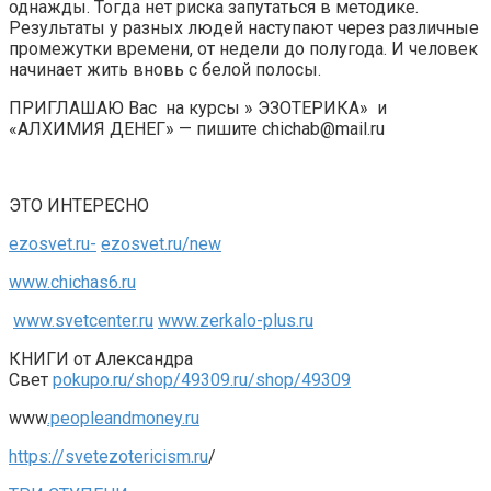
однажды. Тогда нет риска запутаться в методике.
Результаты у разных людей наступают через различные
промежутки времени, от недели до полугода. И человек
начинает жить вновь с белой полосы.
ПРИГЛАШАЮ Вас на курсы » ЭЗОТЕРИКА» и
«АЛХИМИЯ ДЕНЕГ» — пишите chichab@mail.ru
ЭТО ИНТЕРЕСНО
ezosvet.ru-
ezosvet.ru/new
www.chichas6.ru
www.svetcenter.ru
www.zerkalo-plus.ru
КНИГИ от Александра
Свет
pokupo.ru/shop/49309.ru/shop/49309
www
.peopleandmoney.ru
https://svetezotericism.ru
/