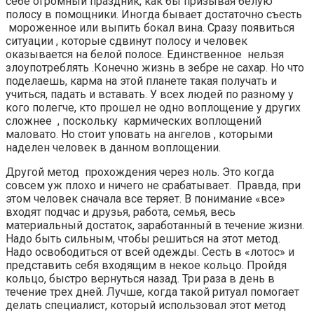
себе огромный праздник, как бы призывая белую
полосу в помощники. Иногда бывает достаточно съесть
мороженное или выпить бокал вина. Сразу появиться
ситуации , которые сдвинут полосу и человек
оказывается на белой полосе. Единственное нельзя
злоупотреблять .Конечно жизнь в зебре не сахар. Но что
поделаешь, карма на этой планете такая получать и
учиться, падать и вставать. У всех людей по разному у
кого полегче, кто прошел не одно воплощение у других
сложнее , поскольку кармических воплощений
маловато. Но стоит уповать на ангелов , которыми
наделен человек в данном воплощении.
Другой метод прохождения через ноль. Это когда
совсем уж плохо и ничего не срабатывает. Правда, при
этом человек сначала все теряет. В понимание «все»
входят подчас и друзья, работа, семья, весь
материальный достаток, заработанный в течение жизни.
Надо быть сильным, чтобы решиться на этот метод.
Надо освободиться от всей одежды. Сесть в «лотос» и
представить себя входящим в некое кольцо. Пройдя
кольцо, быстро вернуться назад. Три раза в день в
течение трех дней. Лучше, когда такой ритуал помогает
делать специалист, который использовал этот метод