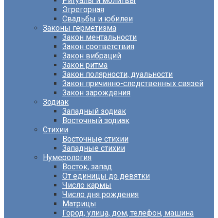
Ритуалы и молитвы
Эгрегорная
Свадьбы и юбилеи
Законы герметизма
Закон ментальности
Закон соответствия
Закон вибраций
Закон ритма
Закон полярности, дуальности
Закон причинно-следственных связей
Закон зарождения
Зодиак
Западный зодиак
Восточный зодиак
Стихии
Восточные стихии
Западные стихии
Нумерология
Восток, запад
От единицы до девятки
Число кармы
Число дня рождения
Матрицы
Город, улица, дом, телефон, машина