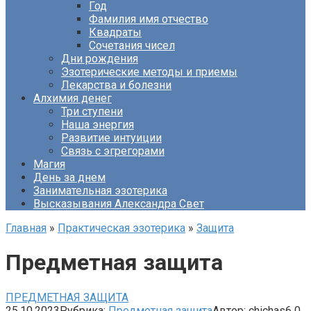
Год
Фамилия имя отчество
Квадраты
Сочетания чисел
Дни рождения
Эзотерические методы и приемы
Лекарства и болезни
Алхимия денег
Три ступени
Наша энергия
Развитие интуиции
Связь с эгрегорами
Магия
День за днем
Занимательная эзотерика
Высказывания Александра Свет
Главная
»
Практическая эзотерика
»
Защита
Предметная защита
ПРЕДМЕТНАЯ ЗАЩИТА
25.10.2023
Рубрика:
Предметная защита
Автор:
chichas6
0