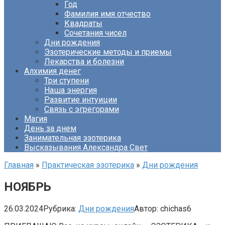
Год
Фамилия имя отчество
Квадраты
Сочетания чисел
Дни рождения
Эзотерические методы и приемы
Лекарства и болезни
Алхимия денег
Три ступени
Наша энергия
Развитие интуиции
Связь с эгрегорами
Магия
День за днем
Занимательная эзотерика
Высказывания Александра Свет
Главная
»
Практическая эзотерика
»
Дни рождения
НОЯБРЬ
26.03.2024
Рубрика:
Дни рождения
Автор:
chichas6