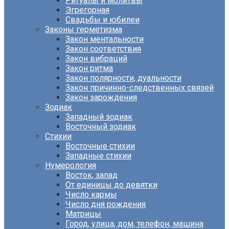
Ритуалы и молитвы
Эгрегорная
Свадьбы и юбилеи
Законы герметизма
Закон ментальности
Закон соответствия
Закон вибраций
Закон ритма
Закон полярности, дуальности
Закон причинно-следственных связей
Закон зарождения
Зодиак
Западный зодиак
Восточный зодиак
Стихии
Восточные стихии
Западные стихии
Нумерология
Восток, запад
От единицы до девятки
Число кармы
Число дня рождения
Матрицы
Город, улица, дом, телефон, машина