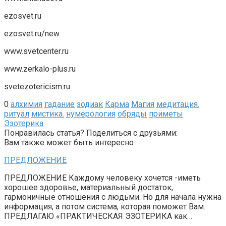
ezosvet.ru
ezosvet.ru/new
www.svetcenter.ru
www.zerkalo-plus.ru
svetezotericism.ru
0
алхимия
гадание
зодиак
Карма
Магия
медитация.
ритуал
мистика.
нумерология
обряды
приметы
Эзотерика
Понравилась статья? Поделиться с друзьями:
Вам также может быть интересно
ПРЕДЛОЖЕНИЕ
ПРЕДЛОЖЕНИЕ Каждому человеку хочется -иметь
хорошее здоровье, материальный достаток,
гармоничные отношения с людьми. Но для начала нужна
информация, а потом система, которая поможет Вам.
ПРЕДЛАГАЮ «ПРАКТИЧЕСКАЯ ЭЗОТЕРИКА как…