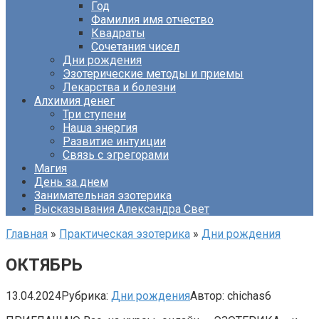
Год
Фамилия имя отчество
Квадраты
Сочетания чисел
Дни рождения
Эзотерические методы и приемы
Лекарства и болезни
Алхимия денег
Три ступени
Наша энергия
Развитие интуиции
Связь с эгрегорами
Магия
День за днем
Занимательная эзотерика
Высказывания Александра Свет
Главная
»
Практическая эзотерика
»
Дни рождения
ОКТЯБРЬ
13.04.2024
Рубрика:
Дни рождения
Автор:
chichas6