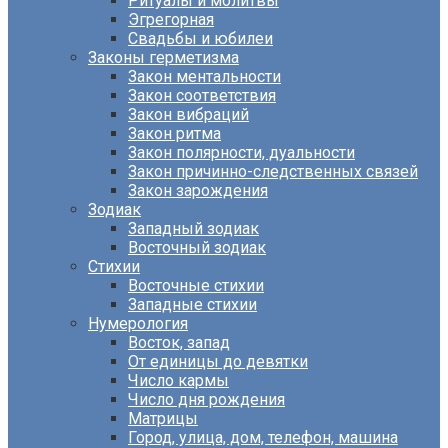
Ритуалы и молитвы
Эгрегорная
Свадьбы и юбилеи
Законы герметизма
Закон ментальности
Закон соответствия
Закон вибраций
Закон ритма
Закон полярности, дуальности
Закон причинно-следственных связей
Закон зарождения
Зодиак
Западный зодиак
Восточный зодиак
Стихии
Восточные стихии
Западные стихии
Нумерология
Восток, запад
От единицы до девятки
Число кармы
Число дня рождения
Матрицы
Город, улица, дом, телефон, машина