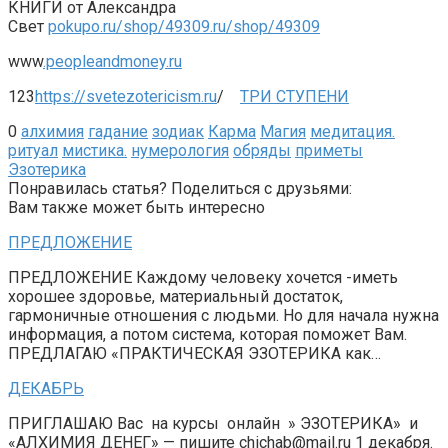
КНИГИ от Александра
Свет
pokupo.ru/shop/49309.ru/shop/49309
www
.peopleandmoney.ru
123
https://svetezotericism.ru
/
ТРИ СТУПЕНИ
0
алхимия
гадание
зодиак
Карма
Магия
медитация.
ритуал
мистика.
нумерология
обряды
приметы
Эзотерика
Понравилась статья? Поделиться с друзьями:
Вам также может быть интересно
ПРЕДЛОЖЕНИЕ
ПРЕДЛОЖЕНИЕ Каждому человеку хочется -иметь
хорошее здоровье, материальный достаток,
гармоничные отношения с людьми. Но для начала нужна
информация, а потом система, которая поможет Вам.
ПРЕДЛАГАЮ «ПРАКТИЧЕСКАЯ ЭЗОТЕРИКА как…
ДЕКАБРЬ
ПРИГЛАШАЮ Вас на курсы онлайн » ЭЗОТЕРИКА» и
«АЛХИМИЯ ДЕНЕГ» — пишите chichab@mail.ru 1 декабря.