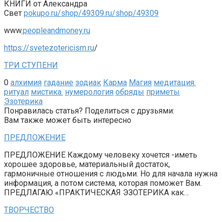
КНИГИ от Александра
Свет
pokupo.ru/shop/49309.ru/shop/49309
www
.peopleandmoney.ru
https://svetezotericism.ru
/
ТРИ СТУПЕНИ
0
алхимия
гадание
зодиак
Карма
Магия
медитация.
ритуал
мистика.
нумерология
обряды
приметы
Эзотерика
Понравилась статья? Поделиться с друзьями:
Вам также может быть интересно
ПРЕДЛОЖЕНИЕ
ПРЕДЛОЖЕНИЕ Каждому человеку хочется -иметь
хорошее здоровье, материальный достаток,
гармоничные отношения с людьми. Но для начала нужна
информация, а потом система, которая поможет Вам.
ПРЕДЛАГАЮ «ПРАКТИЧЕСКАЯ ЭЗОТЕРИКА как…
ТВОРЧЕСТВО