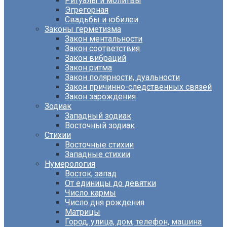
Ритуалы и молитвы
Эгрегорная
Свадьбы и юбилеи
Законы герметизма
Закон ментальности
Закон соответствия
Закон вибраций
Закон ритма
Закон полярности, дуальности
Закон причинно-следственных связей
Закон зарождения
Зодиак
Западный зодиак
Восточный зодиак
Стихии
Восточные стихии
Западные стихии
Нумерология
Восток, запад
От единицы до девятки
Число кармы
Число дня рождения
Матрицы
Город, улица, дом, телефон, машина