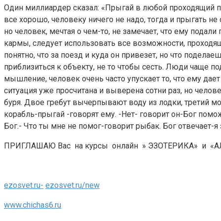
Один миллиардер сказал: «Прыгай в любой проходящий пое
все хорошо, человеку ничего не надо, тогда и прыгать 
но человек, мечтая о чем-то, не замечает, что ему подал
кармы, следует использовать все возможности, проходящ
понятно, что за поезд и куда он привезет, но что подела
приблизиться к объекту, не то чтобы сесть. Люди чаще п
мышление, человек очень часто упускает то, что ему дает
ситуация уже просчитана и выверена сотни раз, но челове
буря. Двое гребут вычерпывают воду из лодки, третий м
корабль-прыгай -говорят ему. -Нет- говорит он-Бог помож
Бог.- Что ты мне не помог-говорит рыбак. Бог отвечает-я 
ПРИГЛАШАЮ Вас на курсы онлайн » ЭЗОТЕРИКА» и «АЛХ
ezosvet.ru-
ezosvet.ru/new
www.chichas6.ru