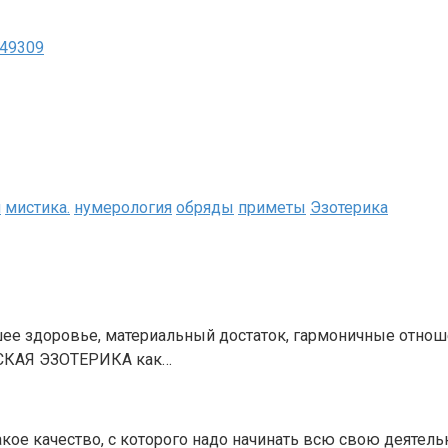
/49309
л
мистика.
нумерология
обряды
приметы
Эзотерика
 здоровье, материальный достаток, гармоничные отношен
ЕСКАЯ ЭЗОТЕРИКА как…
качество, с которого надо начинать всю свою деятельно