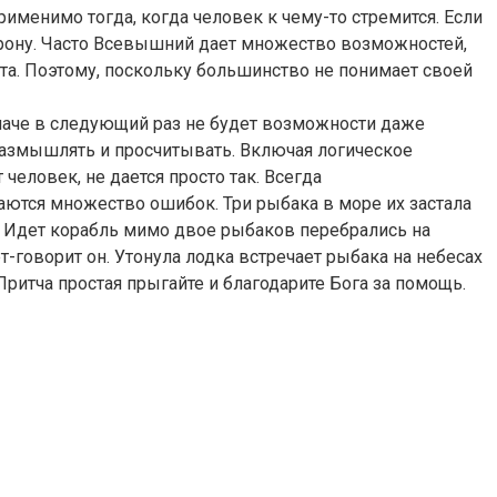
именимо тогда, когда человек к чему-то стремится. Если
торону. Часто Всевышний дает множество возможностей,
ечта. Поэтому, поскольку большинство не понимает своей
. Иначе в следующий раз не будет возможности даже
 размышлять и просчитывать. Включая логическое
человек, не дается просто так. Всегда
елаются множество ошибок. Три рыбака в море их застала
н. Идет корабль мимо двое рыбаков перебрались на
т-говорит он. Утонула лодка встречает рыбака на небесах
 Притча простая прыгайте и благодарите Бога за помощь.