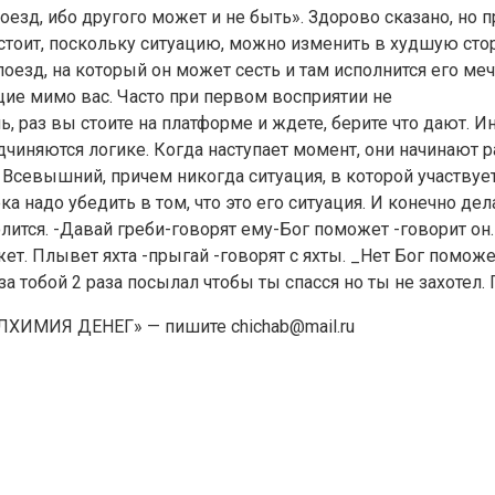
зд, ибо другого может и не быть». Здорово сказано, но пр
не стоит, поскольку ситуацию, можно изменить в худшую с
и поезд, на который он может сесть и там исполнится его м
ие мимо вас. Часто при первом восприятии не
ешь, раз вы стоите на платформе и ждете, берите что дают
одчиняются логике. Когда наступает момент, они начинают
 Всевышний, причем никогда ситуация, в которой участвует 
ка надо убедить в том, что это его ситуация. И конечно д
олится. -Давай греби-говорят ему-Бог поможет -говорит о
ет. Плывет яхта -прыгай -говорят с яхты. _Нет Бог поможе
за тобой 2 раза посылал чтобы ты спасся но ты не захотел.
ИМИЯ ДЕНЕГ» — пишите chichab@mail.ru