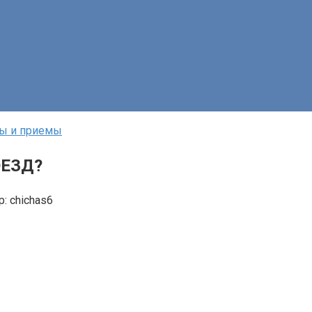
ды и приемы
ОЕЗД?
р:
chichas6