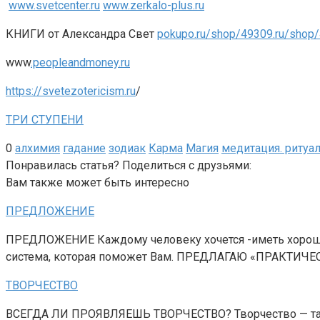
www.svetcenter.ru
www.zerkalo-plus.ru
КНИГИ от Александра Свет
pokupo.ru/shop/49309.ru/shop
www
.peopleandmoney.ru
https://svetezotericism.ru
/
ТРИ СТУПЕНИ
0
алхимия
гадание
зодиак
Карма
Магия
медитация. ритуа
Понравилась статья? Поделиться с друзьями:
Вам также может быть интересно
ПРЕДЛОЖЕНИЕ
ПРЕДЛОЖЕНИЕ Каждому человеку хочется -иметь хорошее
система, которая поможет Вам. ПРЕДЛАГАЮ «ПРАКТИЧ
ТВОРЧЕСТВО
ВСЕГДА ЛИ ПРОЯВЛЯЕШЬ ТВОРЧЕСТВО? Творчество — такое 