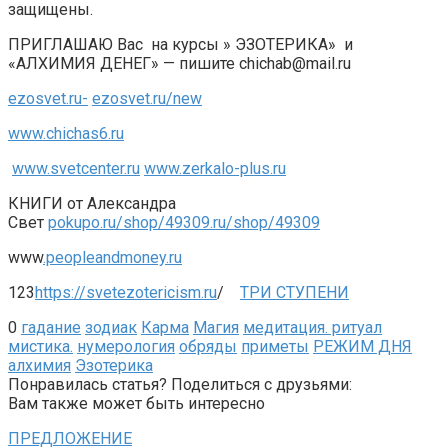
защищены.
ПРИГЛАШАЮ Вас на курсы » ЭЗОТЕРИКА» и
«АЛХИМИЯ ДЕНЕГ» — пишите chichab@mail.ru
ezosvet.ru-
ezosvet.ru/new
www.chichas6.ru
www.svetcenter.ru
www.zerkalo-plus.ru
КНИГИ от Александра
Свет
pokupo.ru/shop/49309.ru/shop/49309
www
.peopleandmoney.ru
123
https://svetezotericism.ru
/
ТРИ СТУПЕНИ
0
гадание
зодиак
Карма
Магия
медитация. ритуал
мистика.
нумерология
обряды
приметы
РЕЖИМ ДНЯ
алхимия
Эзотерика
Понравилась статья? Поделиться с друзьями:
Вам также может быть интересно
ПРЕДЛОЖЕНИЕ