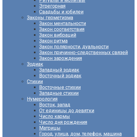
Ритуалы и молитвы
Эгрегорная
Свадьбы и юбилеи
Законы герметизма
Закон ментальности
Закон соответствия
Закон вибраций
Закон ритма
Закон полярности, дуальности
Закон причинно-следственных связей
Закон зарождения
Зодиак
Западный зодиак
Восточный зодиак
Стихии
Восточные стихии
Западные стихии
Нумерология
Восток, запад
От единицы до девятки
Число кармы
Число дня рождения
Матрицы
Город, улица, дом, телефон, машина