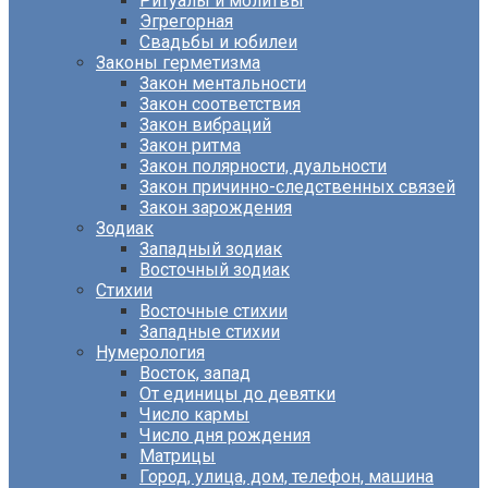
Ритуалы и молитвы
Эгрегорная
Свадьбы и юбилеи
Законы герметизма
Закон ментальности
Закон соответствия
Закон вибраций
Закон ритма
Закон полярности, дуальности
Закон причинно-следственных связей
Закон зарождения
Зодиак
Западный зодиак
Восточный зодиак
Стихии
Восточные стихии
Западные стихии
Нумерология
Восток, запад
От единицы до девятки
Число кармы
Число дня рождения
Матрицы
Город, улица, дом, телефон, машина