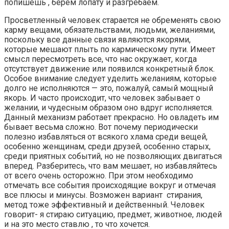
попишешь , берем лопату и разгребаем.
Просветленный человек старается не обременять свою
карму вещами, обязательствами, людьми, желаниями,
поскольку все данные связи являются якорями,
которые мешают плыть по кармическому пути. Имеет
смысл пересмотреть все, что нас окружает, когда
отсутствует движение или появился конкретный блок.
Особое внимание следует уделить желаниям, которые
долго не исполняются — это, пожалуй, самый мощный
якорь. И часто происходит, что человек забывает о
желании, и чудесным образом оно вдруг исполняется.
Данный механизм работает прекрасно. Но овладеть им
бывает весьма сложно. Вот почему периодически
полезно избавляться от всякого хлама среди вещей,
особенно женщинам, среди друзей, особенно старых,
среди приятных событий, но не позволяющих двигаться
вперед. Разберитесь, что вам мешает, но избавляйтесь
от всего очень осторожно. При этом необходимо
отмечать все события происходящие вокруг и отмечая
все плюсы и минусы. Возможен вариант стирания,
метод тоже эффективный и действенный. Человек
говорит- я стираю ситуацию, предмет, животное, людей
и на это место ставлю , то что хочется.