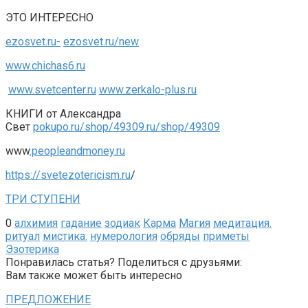
ЭТО ИНТЕРЕСНО
ezosvet.ru-
ezosvet.ru/new
www.chichas6.ru
www.svetcenter.ru
www.zerkalo-plus.ru
КНИГИ от Александра
Свет
pokupo.ru/shop/49309.ru/shop/49309
www
.peopleandmoney.ru
https://svetezotericism.ru
/
ТРИ СТУПЕНИ
0
алхимия
гадание
зодиак
Карма
Магия
медитация.
ритуал
мистика.
нумерология
обряды
приметы
Эзотерика
Понравилась статья? Поделиться с друзьями:
Вам также может быть интересно
ПРЕДЛОЖЕНИЕ