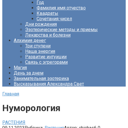
Год
Фамилия имя отчество
Квадраты
Сочетания чисел
Дни рождения
Эзотерические методы и приемы
Лекарства и болезни
Алхимия денег
Три ступени
Наша энергия
Развитие интуиции
Связь с эгрегорами
Магия
День за днем
Занимательная эзотерика
Высказывания Александра Свет
Главная
Нуморология
РАСТЕНИЯ
09.11.2023
Рубрика:
Растения
Автор:
chichas6
0