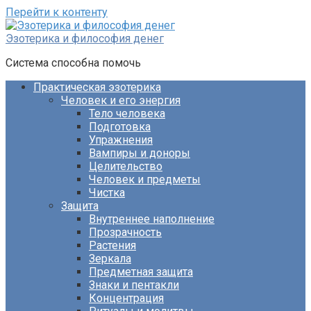
Перейти к контенту
Эзотерика и философия денег
Система способна помочь
Практическая эзотерика
Человек и его энергия
Тело человека
Подготовка
Упражнения
Вампиры и доноры
Целительство
Человек и предметы
Чистка
Защита
Внутреннее наполнение
Прозрачность
Растения
Зеркала
Предметная защита
Знаки и пентакли
Концентрация