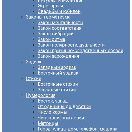
Ритуалы и молитвы
Эгрегорная
Свадьбы и юбилеи
Законы герметизма
Закон ментальности
Закон соответствия
Закон вибраций
Закон ритма
Закон полярности, дуальности
Закон причинно-следственных связей
Закон зарождения
Зодиак
Западный зодиак
Восточный зодиак
Стихии
Восточные стихии
Западные стихии
Нумерология
Восток, запад
От единицы до девятки
Число кармы
Число дня рождения
Матрицы
Город, улица, дом, телефон, машина